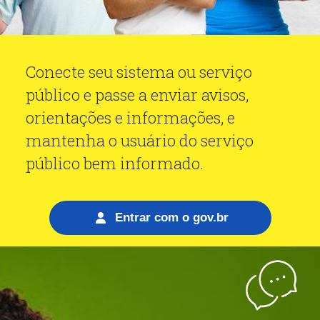
Conecte seu sistema ou serviço
público e passe a enviar avisos,
orientações e informações, e
mantenha o usuário do serviço
público bem informado.
Entrar com o
gov.br